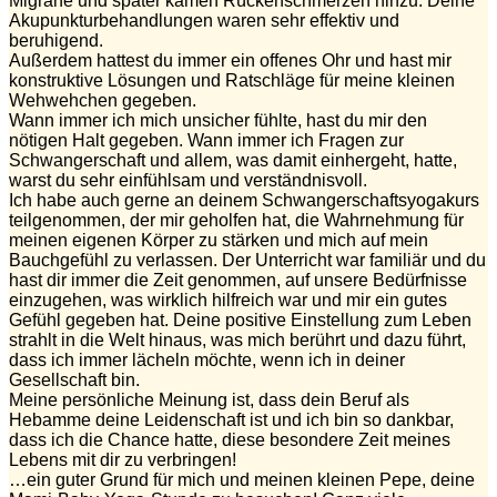
Migräne und später kamen Rückenschmerzen hinzu. Deine
Akupunkturbehandlungen waren sehr effektiv und
beruhigend.
Außerdem hattest du immer ein offenes Ohr und hast mir
konstruktive Lösungen und Ratschläge für meine kleinen
Wehwehchen gegeben.
Wann immer ich mich unsicher fühlte, hast du mir den
nötigen Halt gegeben. Wann immer ich Fragen zur
Schwangerschaft und allem, was damit einhergeht, hatte,
warst du sehr einfühlsam und verständnisvoll.
Ich habe auch gerne an deinem Schwangerschaftsyogakurs
teilgenommen, der mir geholfen hat, die Wahrnehmung für
meinen eigenen Körper zu stärken und mich auf mein
Bauchgefühl zu verlassen. Der Unterricht war familiär und du
hast dir immer die Zeit genommen, auf unsere Bedürfnisse
einzugehen, was wirklich hilfreich war und mir ein gutes
Gefühl gegeben hat. Deine positive Einstellung zum Leben
strahlt in die Welt hinaus, was mich berührt und dazu führt,
dass ich immer lächeln möchte, wenn ich in deiner
Gesellschaft bin.
Meine persönliche Meinung ist, dass dein Beruf als
Hebamme deine Leidenschaft ist und ich bin so dankbar,
dass ich die Chance hatte, diese besondere Zeit meines
Lebens mit dir zu verbringen!
…ein guter Grund für mich und meinen kleinen Pepe, deine