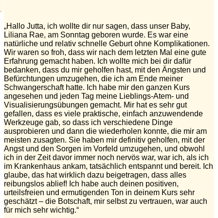
„Hallo Jutta, ich wollte dir nur sagen, dass unser Baby,
Liliana Rae, am Sonntag geboren wurde. Es war eine
natürliche und relativ schnelle Geburt ohne Komplikationen.
Wir waren so froh, dass wir nach dem letzten Mal eine gute
Erfahrung gemacht haben. Ich wollte mich bei dir dafür
bedanken, dass du mir geholfen hast, mit den Ängsten und
Befürchtungen umzugehen, die ich am Ende meiner
Schwangerschaft hatte. Ich habe mir den ganzen Kurs
angesehen und jeden Tag meine Lieblings-Atem- und
Visualisierungsübungen gemacht. Mir hat es sehr gut
gefallen, dass es viele praktische, einfach anzuwendende
Werkzeuge gab, so dass ich verschiedene Dinge
ausprobieren und dann die wiederholen konnte, die mir am
meisten zusagten. Sie haben mir definitiv geholfen, mit der
Angst und den Sorgen im Vorfeld umzugehen, und obwohl
ich in der Zeit davor immer noch nervös war, war ich, als ich
im Krankenhaus ankam, tatsächlich entspannt und bereit. Ich
glaube, das hat wirklich dazu beigetragen, dass alles
reibungslos ablief! Ich habe auch deinen positiven,
urteilsfreien und ermutigenden Ton in deinem Kurs sehr
geschätzt – die Botschaft, mir selbst zu vertrauen, war auch
für mich sehr wichtig.“